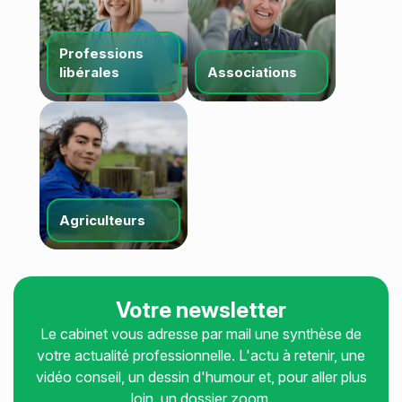
Juridique d’entreprise
Guide du chef d'entreprise
Guide de la gestion de patrimoine
Professions
libérales
Associations
Guide pratique de la Facturation Électronique
Échéancier
Simulateurs
Recherche
Agriculteurs
Votre newsletter
Le cabinet vous adresse par mail une synthèse de
votre actualité professionnelle. L'actu à retenir, une
vidéo conseil, un dessin d'humour et, pour aller plus
loin, un dossier zoom.